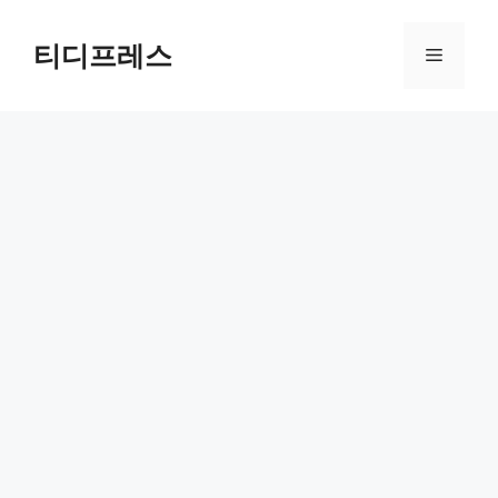
컨
텐
티디프레스
메
츠
로
뉴
건
너
뛰
기