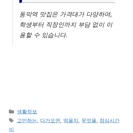
동막역 맛집은 가격대가 다양하여,
학생부터 직장인까지 부담 없이 이
용할 수 있습니다.
카
생활정보
테
태
고민하는
,
다가오면
,
먹을지
,
무엇을
,
점심시간
고
그
이
리