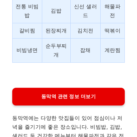
전통 비빔
신선 샐러
해물파
김밥
밥
드
전
갈비찜
된장찌개
김치전
떡볶이
순두부찌
비빔냉면
잡채
계란찜
개
동막역 관련 정보 더보기
동막역에는 다양한 맛집들이 있어 점심이나 저
녁을 즐기기에 좋은 장소입니다. 비빔밥, 김밥,
샐러드 등 건강한 메뉴부터 해물파전과 같은 전