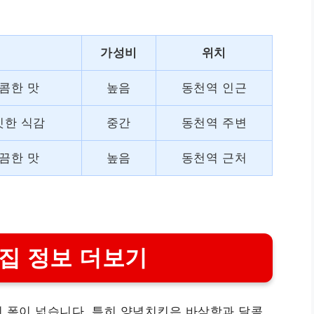
가성비
위치
콤한 맛
높음
동천역 인근
깃한 식감
중간
동천역 주변
끔한 맛
높음
동천역 근처
집 정보 더보기
 폭이 넓습니다. 특히 양념치킨은 바삭함과 달콤