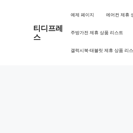
컨
텐
예제 페이지
에어컨 제휴 
츠
로
티디프레
주방가전 제휴 상품 리스트
건
스
너
뛰
갤럭시북·태블릿 제휴 상품 리
기