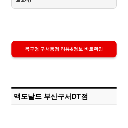
트오더)
목구멍 구서동점 리뷰&정보 바로확인
맥도날드 부산구서DT점