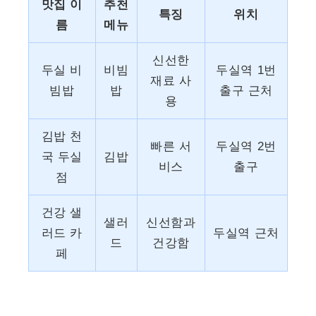
맛집 이
추천
특징
위치
름
메뉴
신선한
두실 비
비빔
두실역 1번
재료 사
빔밥
밥
출구 근처
용
김밥 천
빠른 서
두실역 2번
국 두실
김밥
비스
출구
점
건강 샐
샐러
신선함과
러드 카
두실역 근처
드
건강함
페