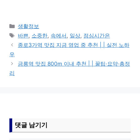
카
생활정보
테
태
바쁜
,
소중한
,
속에서
,
일상
,
점심시간은
고
그
종로3가역 맛집 지금 영업 중 추천 | | 실전 노하
리
우
금릉역 맛집 800m 이내 추천 | | 꿀팁·요약·총정
리
댓글 남기기