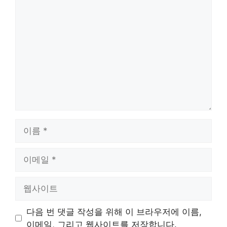
댓
글
이
름
이
메
일
웹
사
이
다음 번 댓글 작성을 위해 이 브라우저에 이름,
트
이메일, 그리고 웹사이트를 저장합니다.