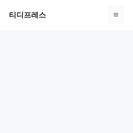
컨
텐
티디프레스
메
츠
로
뉴
건
너
뛰
기