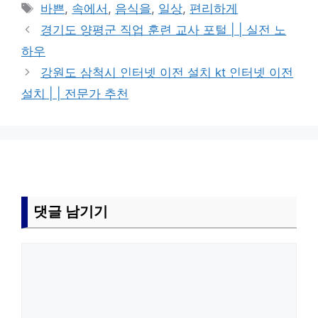
테
태
바쁜
,
속에서
,
음식을
,
일상
,
편리하게
고
그
경기도 양평군 직업 훈련 교사 포털 | | 실전 노
리
하우
강원도 삼척시 인터넷 이전 설치 kt 인터넷 이전
설치 | | 전문가 추천
댓글 남기기
댓
글