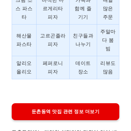
크림 소
바삭한 마
가족과
매일
스 파스
르게리타
함께 즐
많은
타
피자
기기
주문
주말마
해산물
고르곤졸라
친구들과
다 붐
파스타
피자
나누기
빔
알리오
페퍼로니
데이트
리뷰도
올리오
피자
장소
많음
둔촌동역 맛집 관련 정보 더보기