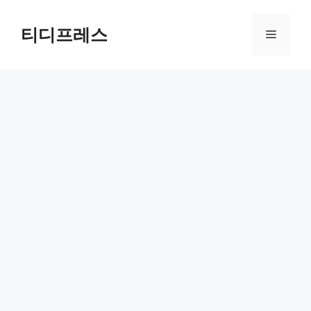
컨
텐
티디프레스
메
츠
로
뉴
건
너
뛰
기