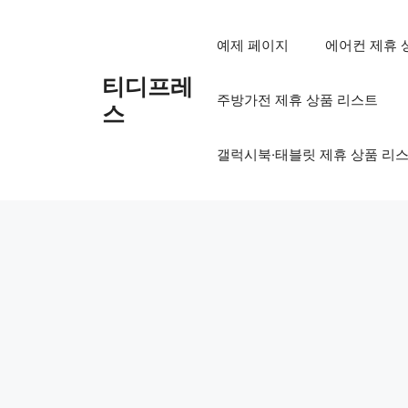
컨
텐
예제 페이지
에어컨 제휴 
츠
로
티디프레
주방가전 제휴 상품 리스트
건
스
너
뛰
갤럭시북·태블릿 제휴 상품 리
기