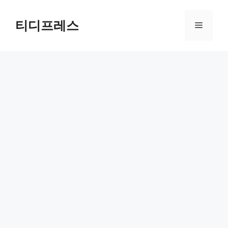
컨
텐
티디프레스
메
츠
로
뉴
건
너
뛰
기