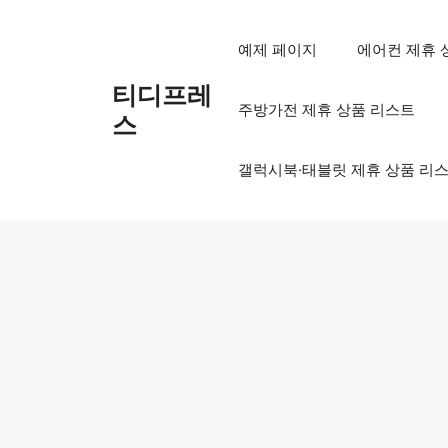
컨
텐
예제 페이지
에어컨 제휴 
츠
로
티디프레
주방가전 제휴 상품 리스트
건
스
너
뛰
갤럭시북·태블릿 제휴 상품 리
기