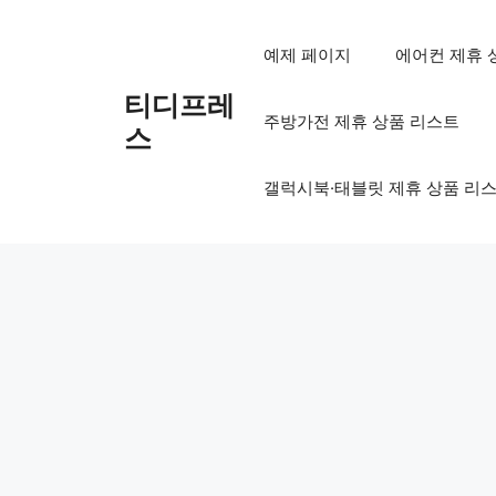
컨
텐
예제 페이지
에어컨 제휴 
츠
로
티디프레
주방가전 제휴 상품 리스트
건
스
너
뛰
갤럭시북·태블릿 제휴 상품 리
기