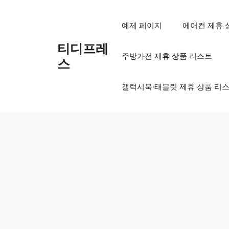
컨
텐
예제 페이지
에어컨 제휴 
츠
로
티디프레
주방가전 제휴 상품 리스트
건
스
너
뛰
갤럭시북·태블릿 제휴 상품 리
기