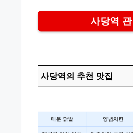
사당역 관
사당역의 추천 맛집
매운 닭발
양념치킨