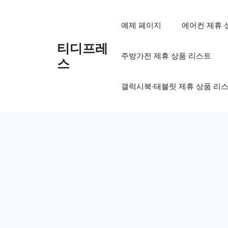
컨
텐
예제 페이지
에어컨 제휴 
츠
로
티디프레
주방가전 제휴 상품 리스트
건
스
너
뛰
갤럭시북·태블릿 제휴 상품 리
기