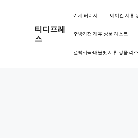
컨
텐
예제 페이지
에어컨 제휴 
츠
로
티디프레
주방가전 제휴 상품 리스트
건
스
너
뛰
갤럭시북·태블릿 제휴 상품 리
기