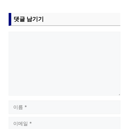
댓글 남기기
댓
글
이
름
이
메