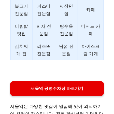
불고기
파스타
짜장면
카페
전문점
전문점
집
비빔밥
피자 전
탕수육
디저트 카
맛집
문점
전문점
페
김치찌
리조또
딤섬 전
아이스크
개 집
전문점
문점
림 가게
서울역 공영주차장 바로가기
서울역은 다양한 맛집이 밀집해 있어 외식하기
에 최적의 장소입니다. 전통 한식부터 이탈리안