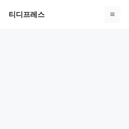
컨
텐
티디프레스
메
츠
로
뉴
건
너
뛰
기