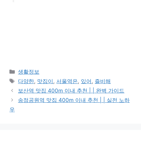
카
생활정보
테
태
다양한
,
맛집이
,
서울역은
,
있어
,
즐비해
고
그
보산역 맛집 400m 이내 추천 | | 완벽 가이드
리
송정공원역 맛집 400m 이내 추천 | | 실전 노하
우