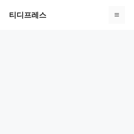
컨
텐
티디프레스
메
츠
로
뉴
건
너
뛰
기