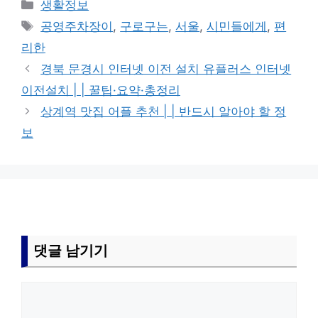
카
생활정보
테
태
공영주차장이
,
구로구는
,
서울
,
시민들에게
,
편
고
그
리한
리
경북 문경시 인터넷 이전 설치 유플러스 인터넷
이전설치 | | 꿀팁·요약·총정리
상계역 맛집 어플 추천 | | 반드시 알아야 할 정
보
댓글 남기기
댓
글