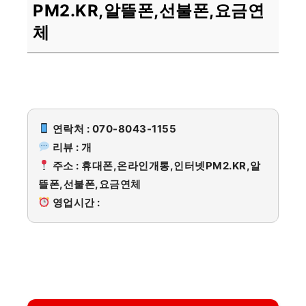
PM2.KR,알뜰폰,선불폰,요금연
체
연락처 : 070-8043-1155
리뷰 : 개
주소 : 휴대폰,온라인개통,인터넷PM2.KR,알
뜰폰,선불폰,요금연체
영업시간 :