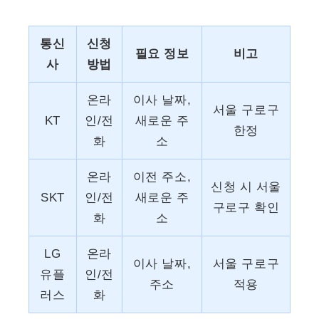
통신
신청
필요 정보
비고
사
방법
온라
이사 날짜,
서울 구로구
KT
인/전
새로운 주
한정
화
소
온라
이전 주소,
신청 시 서울
SKT
인/전
새로운 주
구로구 확인
화
소
LG
온라
이사 날짜,
서울 구로구
유플
인/전
주소
적용
러스
화