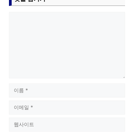
댓
글
이
름
이
메
일
웹
사