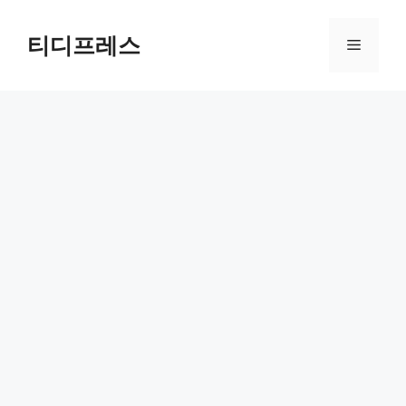
컨
텐
티디프레스
메
츠
로
뉴
건
너
뛰
기