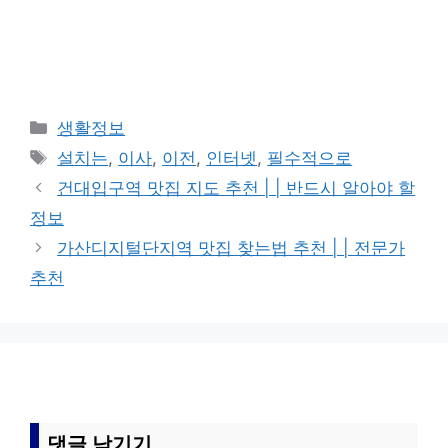
카
생활정보
테
태
설치는
,
이사
,
이전
,
인터넷
,
필수적으로
고
그
건대입구역 맛집 지도 추천 | | 반드시 알아야 할
리
정보
가산디지털단지역 맛집 찾는법 추천 | | 전문가
추천
댓글 남기기