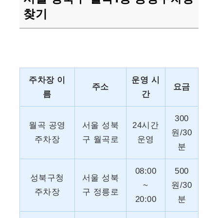
찾기
주차장 이
운영 시
주소
요금
름
간
300
월곡 공영
서울 성북
24시간
원/30
주차장
구 월곡로
운영
분
08:00
500
성북구청
서울 성북
~
원/30
주차장
구 정릉로
20:00
분