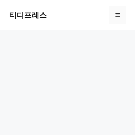
컨
텐
티디프레스
메
츠
로
뉴
건
너
뛰
기