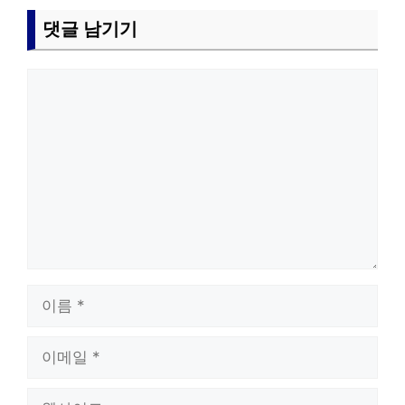
댓글 남기기
댓
글
이
름
이
메
일
웹