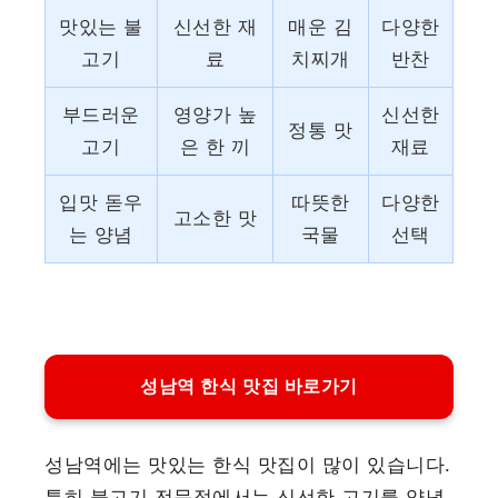
맛있는 불
신선한 재
매운 김
다양한
고기
료
치찌개
반찬
부드러운
영양가 높
신선한
정통 맛
고기
은 한 끼
재료
입맛 돋우
따뜻한
다양한
고소한 맛
는 양념
국물
선택
성남역 한식 맛집 바로가기
성남역에는 맛있는 한식 맛집이 많이 있습니다.
특히 불고기 전문점에서는 신선한 고기를 양념