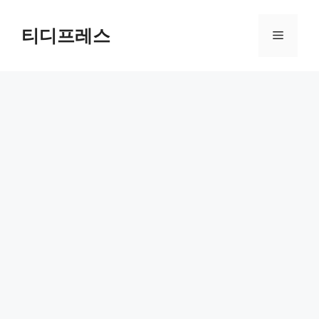
컨
텐
티디프레스
메
츠
로
뉴
건
너
뛰
기