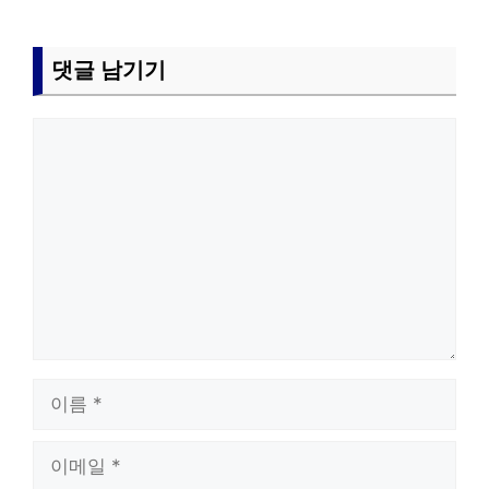
댓글 남기기
댓
글
이
름
이
메