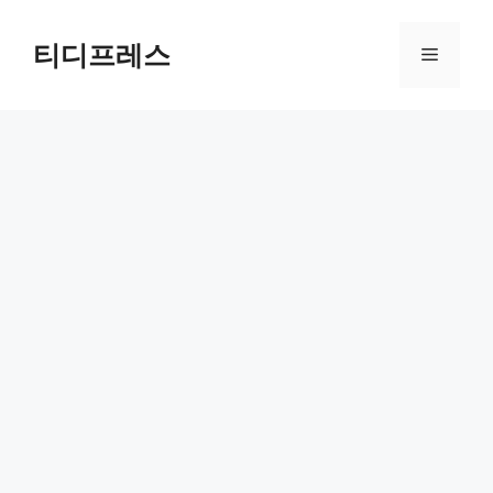
컨
텐
티디프레스
메
츠
로
뉴
건
너
뛰
기