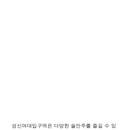
성신여대입구역은 다양한 술안주를 즐길 수 있