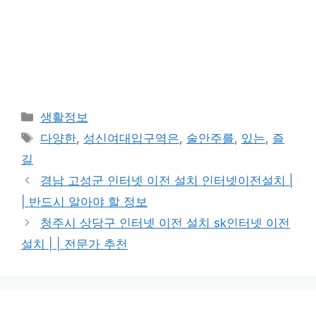
카
생활정보
테
태
다양한
,
성신여대입구역은
,
술안주를
,
있는
,
즐
고
그
길
리
경남 고성군 인터넷 이전 설치 인터넷이전설치 |
| 반드시 알아야 할 정보
청주시 상당구 인터넷 이전 설치 sk인터넷 이전
설치 | | 전문가 추천