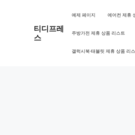
컨
텐
예제 페이지
에어컨 제휴 
츠
로
티디프레
주방가전 제휴 상품 리스트
건
스
너
뛰
갤럭시북·태블릿 제휴 상품 리
기