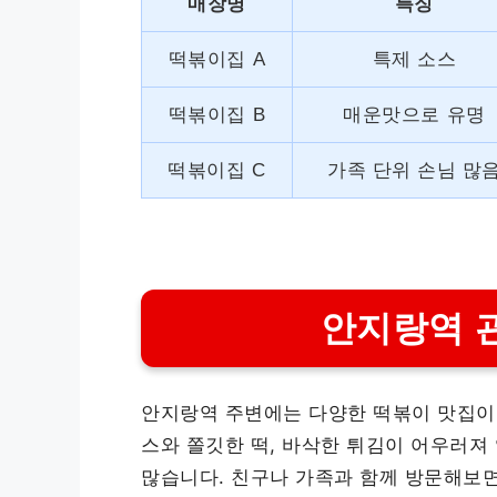
매장명
특징
떡볶이집 A
특제 소스
떡볶이집 B
매운맛으로 유명
떡볶이집 C
가족 단위 손님 많
안지랑역 
안지랑역 주변에는 다양한 떡볶이 맛집이 
스와 쫄깃한 떡, 바삭한 튀김이 어우러져
많습니다. 친구나 가족과 함께 방문해보면