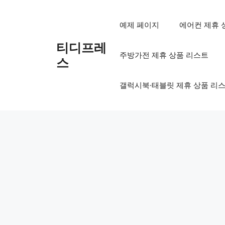
컨
텐
예제 페이지
에어컨 제휴 
츠
로
티디프레
주방가전 제휴 상품 리스트
건
스
너
뛰
갤럭시북·태블릿 제휴 상품 리
기