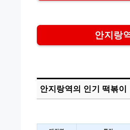
안지랑역
안지랑역의 인기 떡볶이