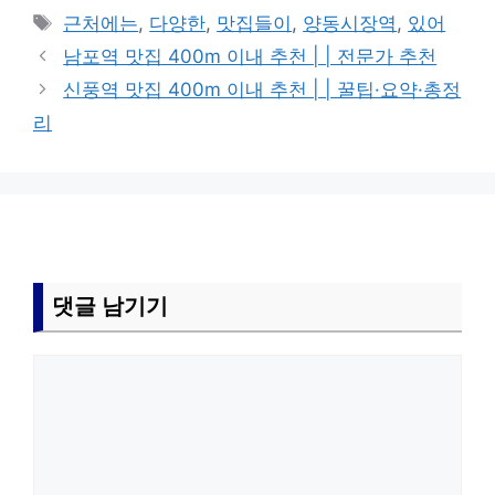
테
태
근처에는
,
다양한
,
맛집들이
,
양동시장역
,
있어
고
그
남포역 맛집 400m 이내 추천 | | 전문가 추천
리
신풍역 맛집 400m 이내 추천 | | 꿀팁·요약·총정
리
댓글 남기기
댓
글