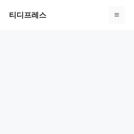
컨
텐
티디프레스
메
츠
로
뉴
건
너
뛰
기