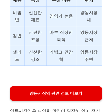
메뉴
특징
추천 이유
위치
비빔
신선한
양동시장
영양가 높음
밥
재료
내
간편한
바쁜 직장인
양동시장
김밥
포장
최적
근처
샐러
신선함
가볍고 건강
양동시장
드
강조
함
주변
양동시장역 관련 정보 더보기
양동시장역은 다양한 맛집이 밀집해 있어 점심