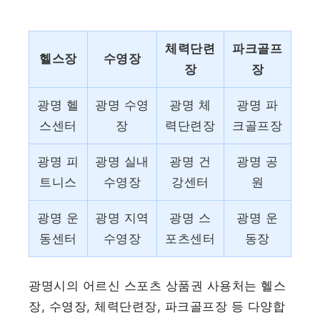
체력단련
파크골프
헬스장
수영장
장
장
광명 헬
광명 수영
광명 체
광명 파
스센터
장
력단련장
크골프장
광명 피
광명 실내
광명 건
광명 공
트니스
수영장
강센터
원
광명 운
광명 지역
광명 스
광명 운
동센터
수영장
포츠센터
동장
광명시의 어르신 스포츠 상품권 사용처는 헬스
장, 수영장, 체력단련장, 파크골프장 등 다양합