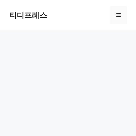
컨
텐
티디프레스
메
츠
로
뉴
건
너
뛰
기