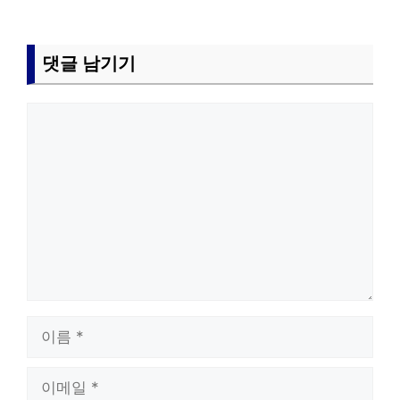
댓글 남기기
댓
글
이
름
이
메