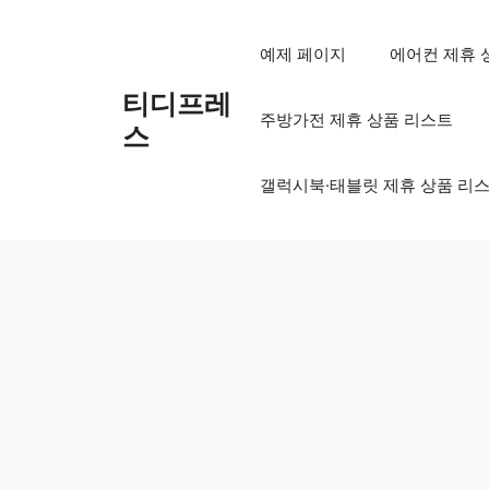
컨
텐
예제 페이지
에어컨 제휴 
츠
로
티디프레
주방가전 제휴 상품 리스트
건
스
너
뛰
갤럭시북·태블릿 제휴 상품 리
기