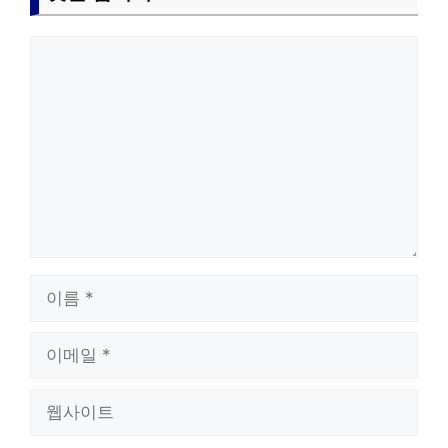
댓
글
이
름
이
메
일
웹
사