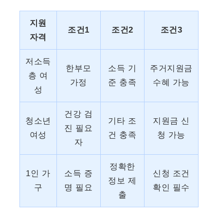
지원
조건1
조건2
조건3
자격
저소득
한부모
소득 기
주거지원금
층 여
가정
준 충족
수혜 가능
성
건강 검
청소년
기타 조
지원금 신
진 필요
여성
건 충족
청 가능
자
정확한
1인 가
소득 증
신청 조건
정보 제
구
명 필요
확인 필수
출