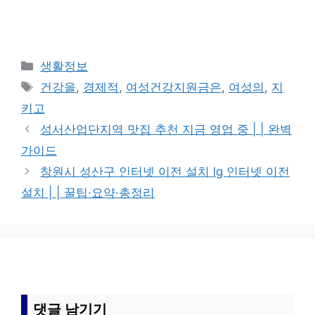
카
생활정보
테
태
건강을
,
경제적
,
여성건강지원금은
,
여성의
,
지
고
그
키고
리
성서산업단지역 맛집 추천 지금 영업 중 | | 완벽
가이드
창원시 성산구 인터넷 이전 설치 lg 인터넷 이전
설치 | | 꿀팁·요약·총정리
댓글 남기기