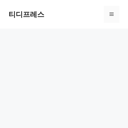
컨
텐
티디프레스
메
츠
로
뉴
건
너
뛰
기