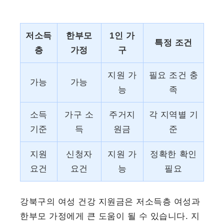
저소득
한부모
1인 가
특정 조건
층
가정
구
지원 가
필요 조건 충
가능
가능
능
족
소득
가구 소
주거지
각 지역별 기
기준
득
원금
준
지원
신청자
지원 가
정확한 확인
요건
요건
능
필요
강북구의 여성 건강 지원금은 저소득층 여성과
한부모 가정에게 큰 도움이 될 수 있습니다. 지