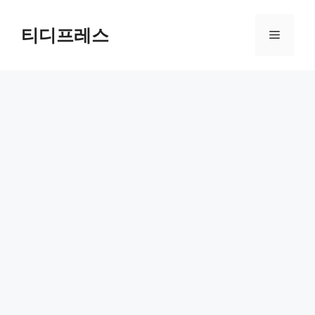
컨
텐
티디프레스
메
츠
로
뉴
건
너
뛰
기