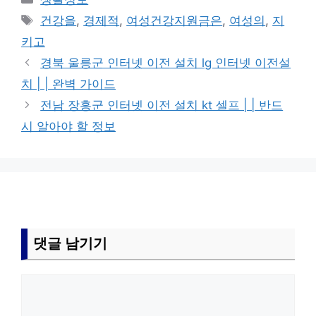
테
태
건강을
,
경제적
,
여성건강지원금은
,
여성의
,
지
고
그
키고
리
경북 울릉군 인터넷 이전 설치 lg 인터넷 이전설
치 | | 완벽 가이드
전남 장흥군 인터넷 이전 설치 kt 셀프 | | 반드
시 알아야 할 정보
댓글 남기기
댓
글