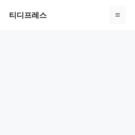
컨
텐
티디프레스
메
츠
로
뉴
건
너
뛰
기