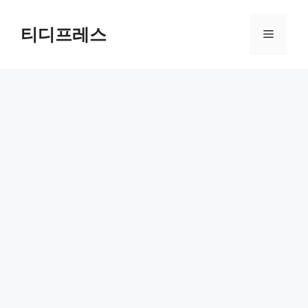
컨
텐
티디프레스
메
츠
로
뉴
건
너
뛰
기