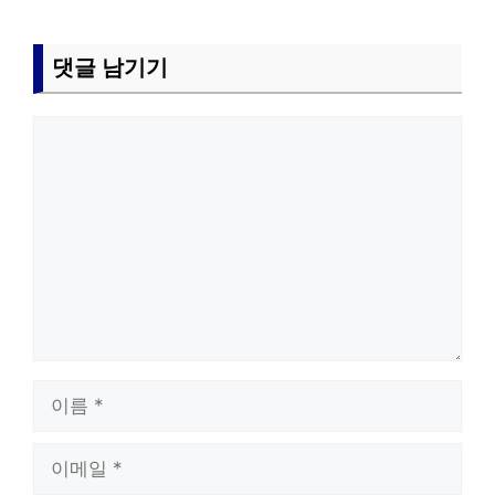
댓글 남기기
댓
글
이
름
이
메