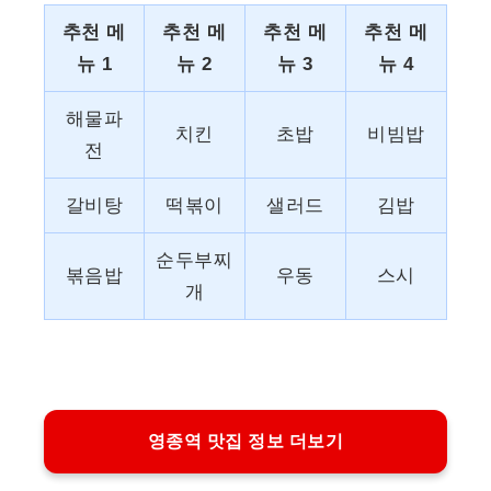
추천 메
추천 메
추천 메
추천 메
뉴 1
뉴 2
뉴 3
뉴 4
해물파
치킨
초밥
비빔밥
전
갈비탕
떡볶이
샐러드
김밥
순두부찌
볶음밥
우동
스시
개
영종역 맛집 정보 더보기