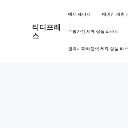
컨
텐
예제 페이지
에어컨 제휴 
츠
로
티디프레
주방가전 제휴 상품 리스트
건
스
너
뛰
갤럭시북·태블릿 제휴 상품 리
기