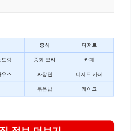
중식
디저트
스토랑
중화 요리
카페
하우스
짜장면
디저트 카페
볶음밥
케이크
집 정보 더보기