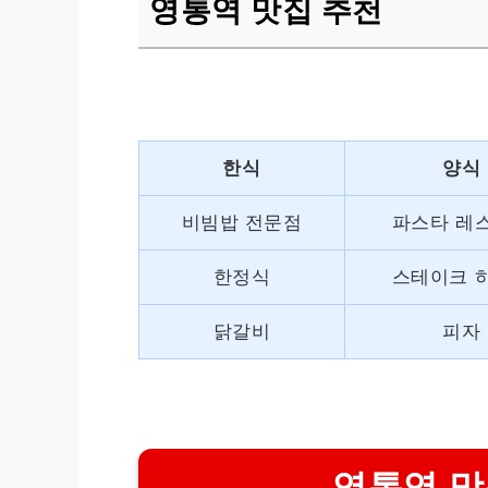
영통역 맛집 추천
한식
양식
비빔밥 전문점
파스타 레
한정식
스테이크 
닭갈비
피자
영통역 맛