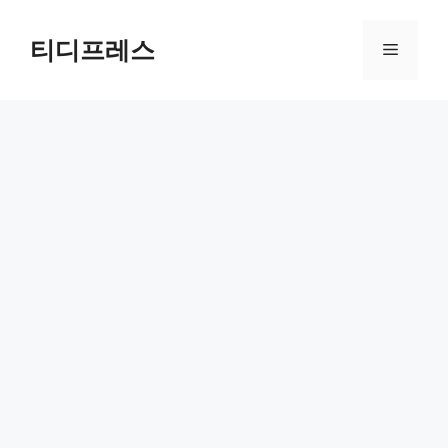
컨
텐
티디프레스
메
츠
로
뉴
건
너
뛰
기