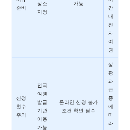
장소
가능
준비
간
지정
내
전
자
여
권
상
황
과
전국
급
여권
신청
증
발급
온라인 신청 불가
횟수
에
기관
조건 확인 필수
주의
따
이용
라
가능