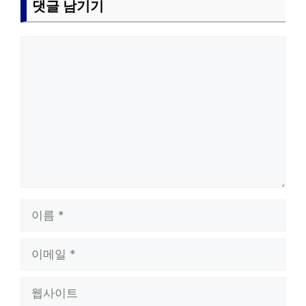
댓글 남기기
댓
글
이
름
이
메
일
웹
사