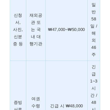
일
반
신청
재외공
58
서,
관 또
일 /
사진,
는 국
₩47,000~₩50,000
해
신분
내 대
외
증 등
행기관
46
주
긴
급
1~3
시
간 /
여권
증빙
48
수령
긴급 시 ₩48,000
서류
시