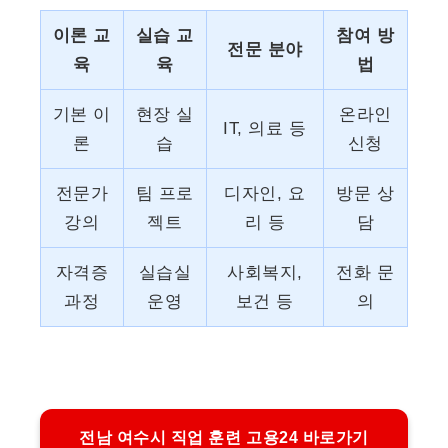
이론 교
실습 교
참여 방
전문 분야
육
육
법
기본 이
현장 실
온라인
IT, 의료 등
론
습
신청
전문가
팀 프로
디자인, 요
방문 상
강의
젝트
리 등
담
자격증
실습실
사회복지,
전화 문
과정
운영
보건 등
의
전남 여수시 직업 훈련 고용24 바로가기