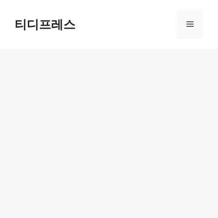
컨
텐
티디프레스
메
츠
로
뉴
건
너
뛰
기