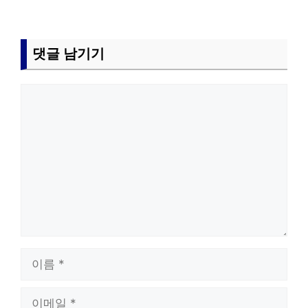
댓글 남기기
댓
글
이
름
이