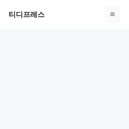
컨
텐
티디프레스
메
츠
로
뉴
건
너
뛰
기