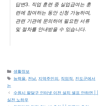
답변3. 직업 훈련 중 실업급여는 훈
련에 참여하는 동안 신청 가능하며,
관련 기관에 문의하여 필요한 서류
및 절차를 안내받을 수 있습니다.
카
생활정보
테
태
능력을
,
전남
,
지역주민의
,
직업적
,
진도군에서
고
그
는
리
수원시 팔달구 인터넷 이전 설치 셀프 안하면 | |
실전 노하우