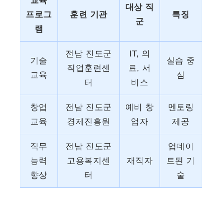
교육
대상 직
프로그
훈련 기관
특징
군
램
전남 진도군
IT, 의
기술
실습 중
직업훈련센
료, 서
교육
심
터
비스
창업
전남 진도군
예비 창
멘토링
교육
경제진흥원
업자
제공
직무
전남 진도군
업데이
능력
고용복지센
재직자
트된 기
향상
터
술