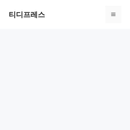
컨
텐
티디프레스
메
츠
로
뉴
건
너
뛰
기