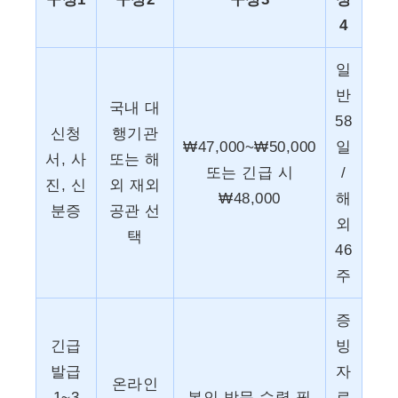
4
일
반
국내 대
58
신청
행기관
₩47,000~₩50,000
일
서, 사
또는 해
또는 긴급 시
/
진, 신
외 재외
₩48,000
해
분증
공관 선
외
택
46
주
증
긴급
빙
발급
자
온라인
1~3
본인 방문 수령 필
료