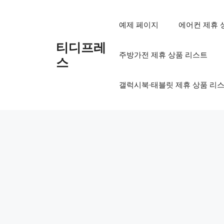
컨
텐
예제 페이지
에어컨 제휴 
츠
로
티디프레
주방가전 제휴 상품 리스트
건
스
너
뛰
갤럭시북·태블릿 제휴 상품 리
기