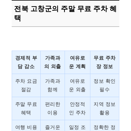
전북 고창군의 주말 무료 주차 혜
택
경제적 부
가족과
여유로
무료 주차
담 감소
의 외출
운 계획
장 정보
주차 요금
가족과
여유로
정보 확인
절감
함께
운 외출
필수
주말 무료
편리한
안정적
지역 정보
혜택
이용
인 주차
활용
여행 비용
즐거운
일정 조
정확한 정