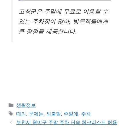
고창군은 주말에 무료로 이용할 수
있는 주차장이 많아, 방문객들에게
큰 장점을 제공합니다.
카
생활정보
테
태
때의
,
문제는
,
외출할
,
주말에
,
주차
고
그
부천시 원미구 주말 주차 단속 체크리스트 허용
리