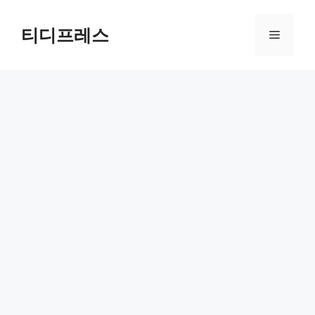
컨
텐
티디프레스
메
츠
로
뉴
건
너
뛰
기