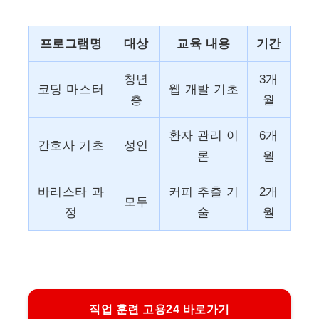
프로그램명
대상
교육 내용
기간
청년
3개
코딩 마스터
웹 개발 기초
층
월
환자 관리 이
6개
간호사 기초
성인
론
월
바리스타 과
커피 추출 기
2개
모두
정
술
월
직업 훈련 고용24 바로가기