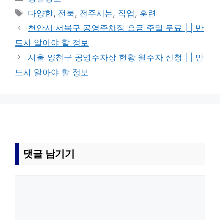
테
태
다양한
,
전북
,
전주시는
,
직업
,
훈련
고
그
천안시 서북구 공영주차장 요금 주말 무료 | | 반
리
드시 알아야 할 정보
서울 양천구 공영주차장 현황 월주차 신청 | | 반
드시 알아야 할 정보
댓글 남기기
댓
글