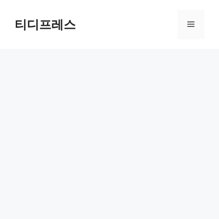
컨
텐
티디프레스
메
츠
로
뉴
건
너
뛰
기