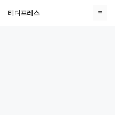
컨
텐
티디프레스
메
츠
로
뉴
건
너
뛰
기