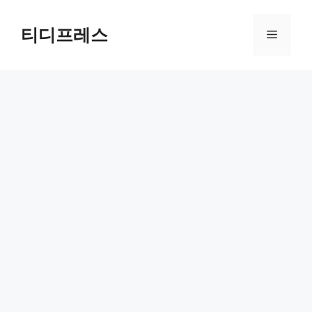
컨
텐
티디프레스
메
츠
로
뉴
건
너
뛰
기