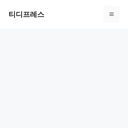
컨
텐
티디프레스
메
츠
로
뉴
건
너
뛰
기