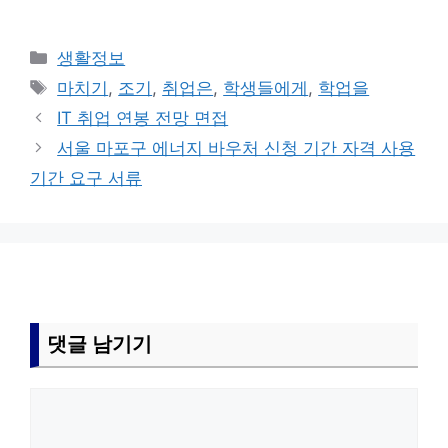
카
생활정보
테
태
마치기
,
조기
,
취업은
,
학생들에게
,
학업을
고
그
IT 취업 연봉 전망 면접
리
서울 마포구 에너지 바우처 신청 기간 자격 사용
기간 요구 서류
댓글 남기기
댓
글