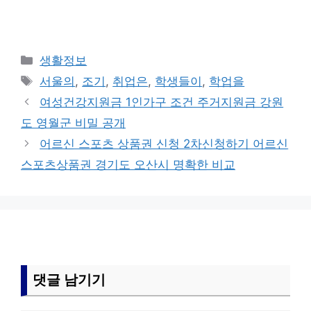
카
생활정보
테
태
서울의
,
조기
,
취업은
,
학생들이
,
학업을
고
그
여성건강지원금 1인가구 조건 주거지원금 강원
리
도 영월군 비밀 공개
어르신 스포츠 상품권 신청 2차신청하기 어르신
스포츠상품권 경기도 오산시 명확한 비교
댓글 남기기