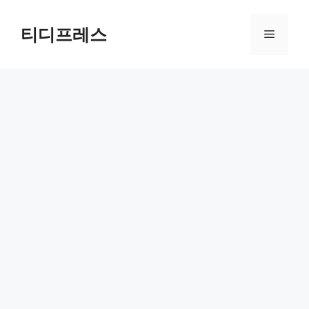
컨
텐
티디프레스
메
츠
로
뉴
건
너
뛰
기