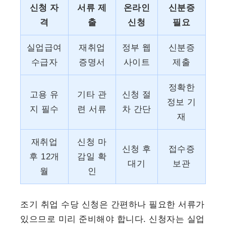
신청 자
서류 제
온라인
신분증
격
출
신청
필요
실업급여
재취업
정부 웹
신분증
수급자
증명서
사이트
제출
정확한
고용 유
기타 관
신청 절
정보 기
지 필수
련 서류
차 간단
재
재취업
신청 마
신청 후
접수증
후 12개
감일 확
대기
보관
월
인
조기 취업 수당 신청은 간편하나 필요한 서류가
있으므로 미리 준비해야 합니다. 신청자는 실업