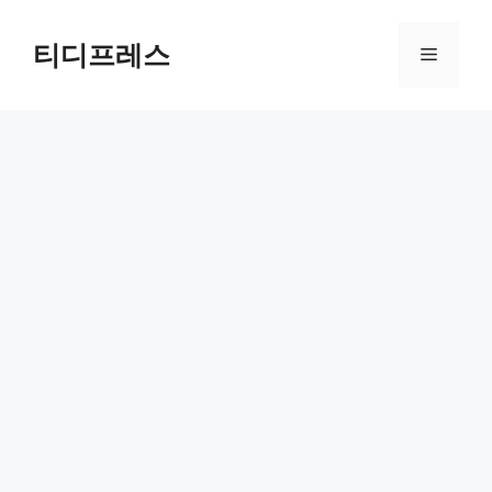
컨
텐
티디프레스
메
츠
로
뉴
건
너
뛰
기