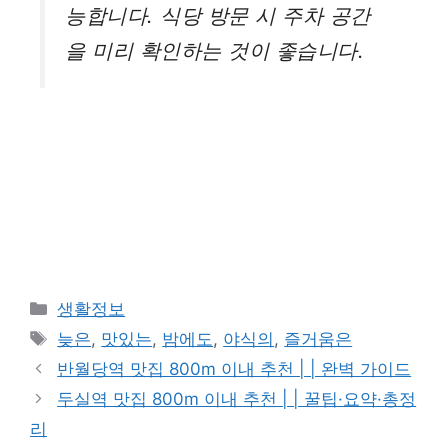
능합니다. 식당 방문 시 주차 공간
을 미리 확인하는 것이 좋습니다.
카
생활정보
테
태
늦은
,
맛있는
,
밤에도
,
야식의
,
즐거움은
고
그
반월당역 맛집 800m 이내 추천 | | 완벽 가이드
리
두실역 맛집 800m 이내 추천 | | 꿀팁·요약·총정
리