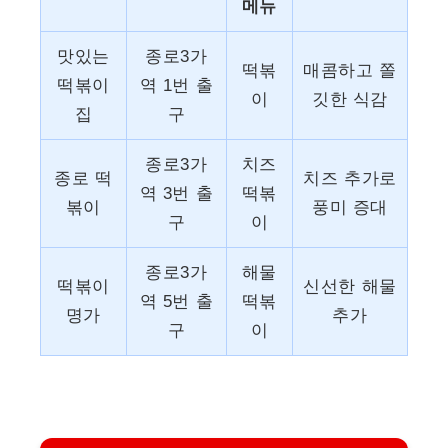
메뉴
맛있는
종로3가
떡볶
매콤하고 쫄
떡볶이
역 1번 출
이
깃한 식감
집
구
종로3가
치즈
종로 떡
치즈 추가로
역 3번 출
떡볶
볶이
풍미 증대
구
이
종로3가
해물
떡볶이
신선한 해물
역 5번 출
떡볶
명가
추가
구
이