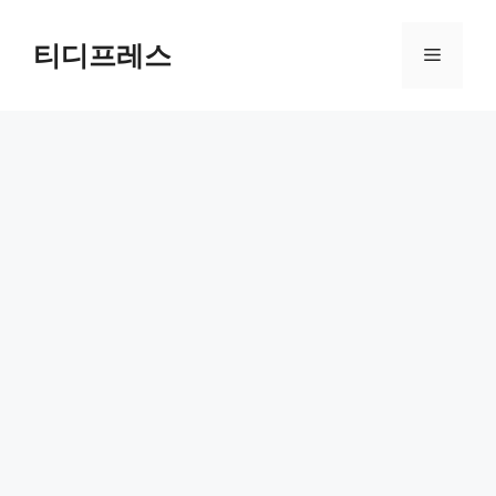
컨
텐
티디프레스
메
츠
로
뉴
건
너
뛰
기