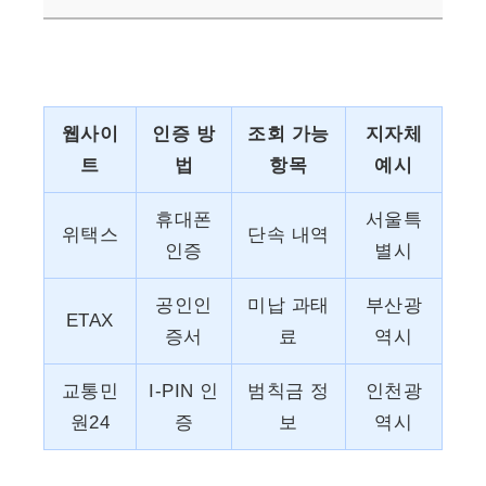
웹사이
인증 방
조회 가능
지자체
트
법
항목
예시
휴대폰
서울특
위택스
단속 내역
인증
별시
공인인
미납 과태
부산광
ETAX
증서
료
역시
교통민
I-PIN 인
범칙금 정
인천광
원24
증
보
역시