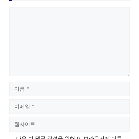
댓
글
이
름
이
메
일
웹
사
이
다음 번 댓글 작성을 위해 이 브라우저에 이름,