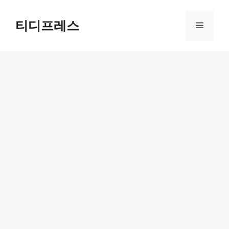
컨
텐
티디프레스
메
츠
로
뉴
건
너
뛰
기