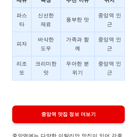
메뉴
특징
추천 이유
위치
파스
신선한
중앙역 인
풍부한 맛
타
재료
근
바삭한
가족과 함
중앙역 인
피자
도우
께
근
리조
크리미한
우아한 분
중앙역 인
또
맛
위기
근
중앙역 맛집 정보 더보기
중앙역에는 다양한 이탈리안 맛집이 있어 각종