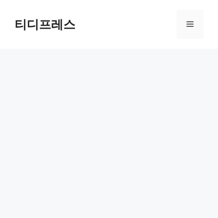
컨
텐
티디프레스
메
츠
로
뉴
건
너
뛰
기