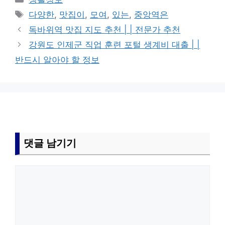
테
태
다양한
,
맛집이
,
모여
,
있는
,
중앙역은
고
그
독바위역 맛집 지도 추천 | | 전문가 추천
리
강원도 인제군 직업 훈련 포털 생계비 대출 | |
반드시 알아야 할 정보
댓글 남기기
댓
글