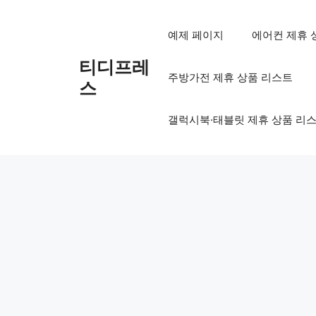
컨
텐
예제 페이지
에어컨 제휴 
츠
로
티디프레
주방가전 제휴 상품 리스트
건
스
너
뛰
갤럭시북·태블릿 제휴 상품 리
기