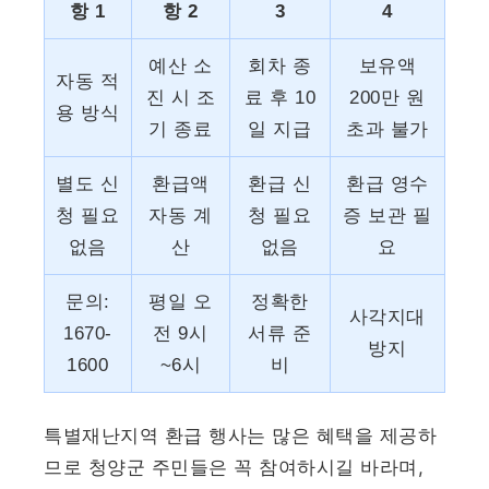
항 1
항 2
3
4
예산 소
회차 종
보유액
자동 적
진 시 조
료 후 10
200만 원
용 방식
기 종료
일 지급
초과 불가
별도 신
환급액
환급 신
환급 영수
청 필요
자동 계
청 필요
증 보관 필
없음
산
없음
요
문의:
평일 오
정확한
사각지대
1670-
전 9시
서류 준
방지
1600
~6시
비
특별재난지역 환급 행사는 많은 혜택을 제공하
므로 청양군 주민들은 꼭 참여하시길 바라며,