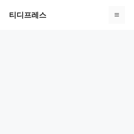
컨
텐
티디프레스
메
츠
로
뉴
건
너
뛰
기