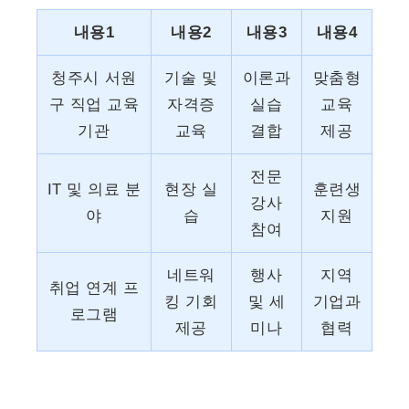
내용1
내용2
내용3
내용4
청주시 서원
기술 및
이론과
맞춤형
구 직업 교육
자격증
실습
교육
기관
교육
결합
제공
전문
IT 및 의료 분
현장 실
훈련생
강사
야
습
지원
참여
네트워
행사
지역
취업 연계 프
킹 기회
및 세
기업과
로그램
제공
미나
협력