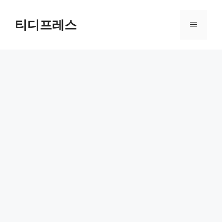
컨
텐
티디프레스
메
츠
로
뉴
건
너
뛰
기