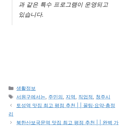
과 같은 특수 프로그램이 운영되고
있습니다.
카
생활정보
테
태
서원구에서는
,
주민의
,
지역
,
직업적
,
청주시
고
그
토성역 맛집 최고 평점 추천 | | 꿀팁·요약·총정
리
리
북한산보국문역 맛집 최고 평점 추천 | | 완벽 가