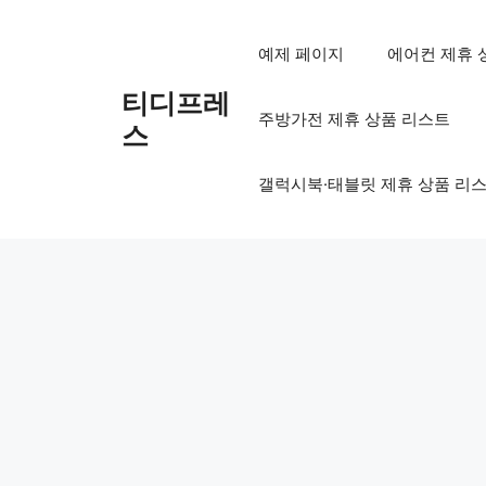
컨
텐
예제 페이지
에어컨 제휴 
츠
로
티디프레
주방가전 제휴 상품 리스트
건
스
너
뛰
갤럭시북·태블릿 제휴 상품 리
기