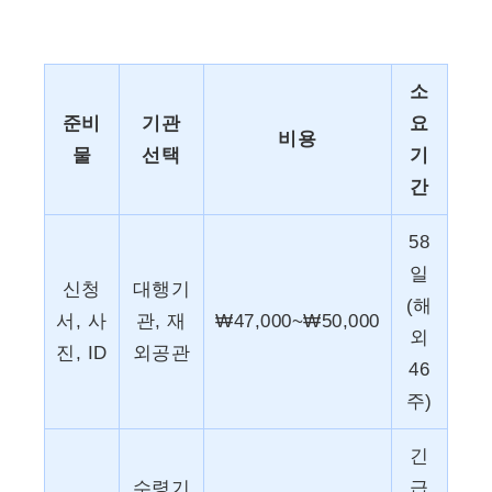
소
준비
기관
요
비용
물
선택
기
간
58
일
신청
대행기
(해
서, 사
관, 재
₩47,000~₩50,000
외
진, ID
외공관
46
주)
긴
수령기
급