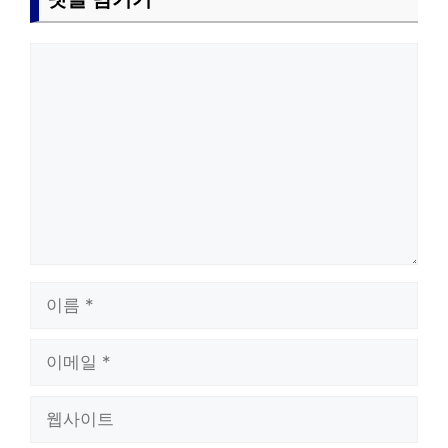
댓
글
이
름
이
메
일
웹
사