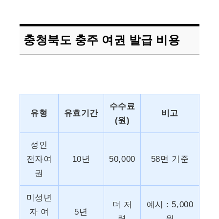
충청북도 충주 여권 발급 비용
수수료
유형
유효기간
비고
(원)
성인
전자여
10년
50,000
58면 기준
권
미성년
더 저
예시 : 5,000
자 여
5년
렴
원