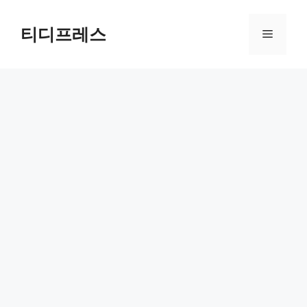
컨
텐
티디프레스
메
츠
로
뉴
건
너
뛰
기