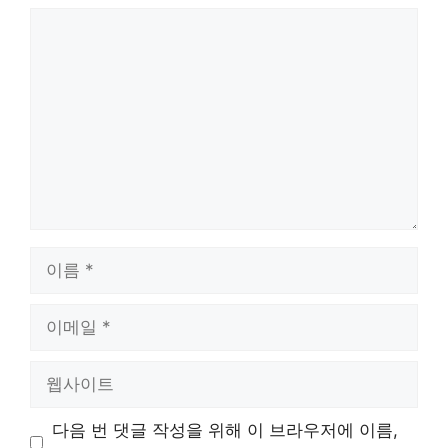
댓
글
이
름
이
메
일
웹
사
이
다음 번 댓글 작성을 위해 이 브라우저에 이름,
트