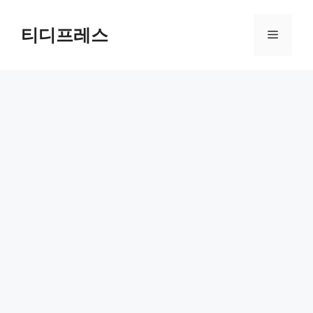
컨
텐
티디프레스
메
츠
로
뉴
건
너
뛰
기