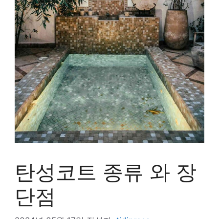
탄성코트 종류 와 장
단점