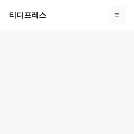
컨
텐
티디프레스
메
츠
로
뉴
건
너
뛰
기