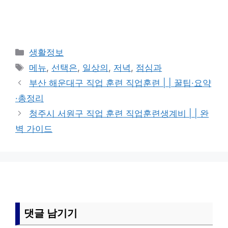
카
생활정보
테
태
메뉴
,
선택은
,
일상의
,
저녁
,
점심과
고
그
부산 해운대구 직업 훈련 직업훈련 | | 꿀팁·요약
리
·총정리
청주시 서원구 직업 훈련 직업훈련생계비 | | 완
벽 가이드
댓글 남기기