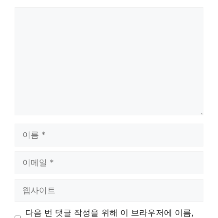
댓
글
이
름
이
메
일
웹
사
이
다음 번 댓글 작성을 위해 이 브라우저에 이름,