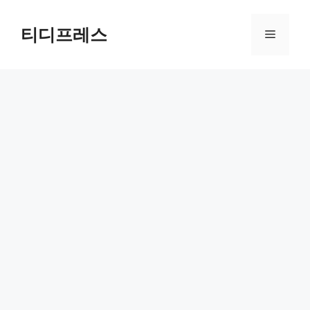
컨
텐
티디프레스
메
츠
로
뉴
건
너
뛰
기