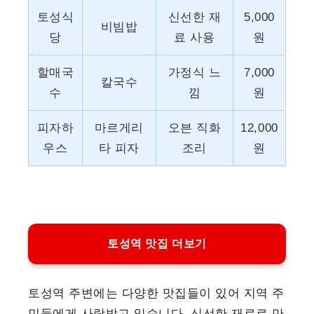
토성식
신선한 재
5,000
비빔밥
당
료 사용
원
할매국
가정식 느
7,000
칼국수
수
낌
원
피자하
마르게리
오븐 직화
12,000
우스
타 피자
조리
원
토성역 맛집 더보기
토성역 주변에는 다양한 맛집들이 있어 지역 주
민들에게 사랑받고 있습니다. 신선한 재료로 만